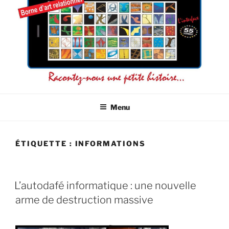
L'INTERFACE 55 ICÔNES
La connaissance de soi par l'image
Menu
ÉTIQUETTE :
INFORMATIONS
L’autodafé informatique : une nouvelle
arme de destruction massive