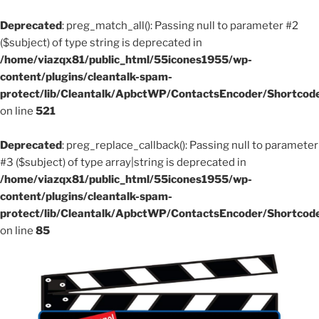
Deprecated
: preg_match_all(): Passing null to parameter #2
($subject) of type string is deprecated in
/home/viazqx81/public_html/55icones1955/wp-
content/plugins/cleantalk-spam-
protect/lib/Cleantalk/ApbctWP/ContactsEncoder/Shortco
on line
521
Deprecated
: preg_replace_callback(): Passing null to parameter
#3 ($subject) of type array|string is deprecated in
/home/viazqx81/public_html/55icones1955/wp-
content/plugins/cleantalk-spam-
protect/lib/Cleantalk/ApbctWP/ContactsEncoder/Shortco
on line
85
Aller
au
contenu
principal