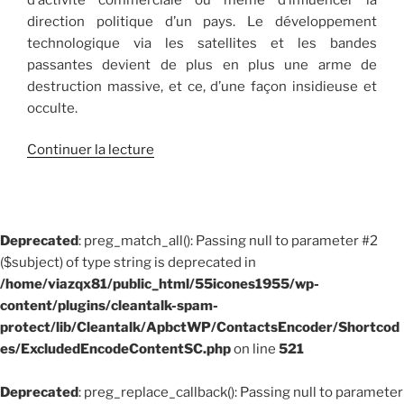
direction politique d’un pays. Le développement
technologique via les satellites et les bandes
passantes devient de plus en plus une arme de
destruction massive, et ce, d’une façon insidieuse et
occulte.
de
Continuer la lecture
« L’autodafé
informatique :
une
nouvelle
Deprecated
: preg_match_all(): Passing null to parameter #2
arme
($subject) of type string is deprecated in
de
/home/viazqx81/public_html/55icones1955/wp-
destruction
content/plugins/cleantalk-spam-
massive »
protect/lib/Cleantalk/ApbctWP/ContactsEncoder/Shortcod
es/ExcludedEncodeContentSC.php
on line
521
Deprecated
: preg_replace_callback(): Passing null to parameter