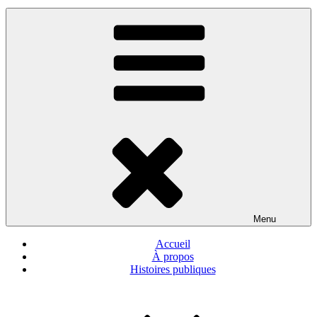
L'interface 55 icônes
La connaissance de soi par l'image
Menu
Accueil
À propos
Histoires publiques