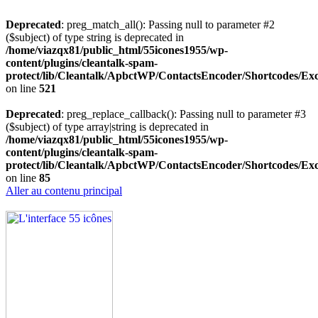
Deprecated
: preg_match_all(): Passing null to parameter #2
($subject) of type string is deprecated in
/home/viazqx81/public_html/55icones1955/wp-
content/plugins/cleantalk-spam-
protect/lib/Cleantalk/ApbctWP/ContactsEncoder/Shortcodes/
on line
521
Deprecated
: preg_replace_callback(): Passing null to parameter #3
($subject) of type array|string is deprecated in
/home/viazqx81/public_html/55icones1955/wp-
content/plugins/cleantalk-spam-
protect/lib/Cleantalk/ApbctWP/ContactsEncoder/Shortcodes/
on line
85
Aller au contenu principal