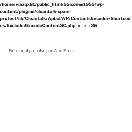
/home/viazqx81/public_html/55icones1955/wp-
content/plugins/cleantalk-spam-
protect/lib/Cleantalk/ApbctWP/ContactsEncoder/Shortcod
es/ExcludedEncodeContentSC.php
on line
85
Fièrement propulsé par WordPress