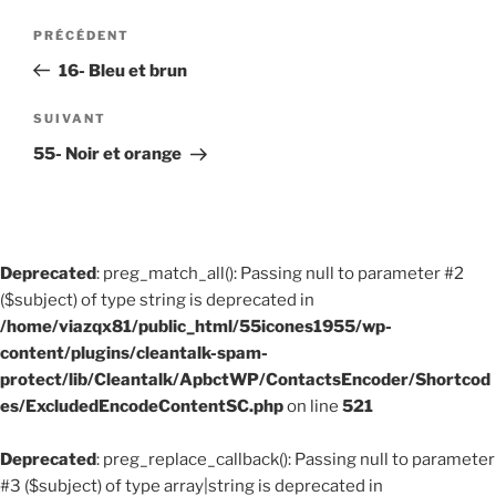
Navigation
Article
PRÉCÉDENT
de
précédent
16- Bleu et brun
l’article
Article
SUIVANT
suivant
55- Noir et orange
Deprecated
: preg_match_all(): Passing null to parameter #2
($subject) of type string is deprecated in
/home/viazqx81/public_html/55icones1955/wp-
content/plugins/cleantalk-spam-
protect/lib/Cleantalk/ApbctWP/ContactsEncoder/Shortcod
es/ExcludedEncodeContentSC.php
on line
521
Deprecated
: preg_replace_callback(): Passing null to parameter
#3 ($subject) of type array|string is deprecated in