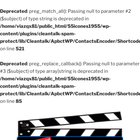
Deprecated
: preg_match_all(): Passing null to parameter #2
($subject) of type string is deprecated in
/home/viazqx81/public_html/55icones1955/wp-
content/plugins/cleantalk-spam-
protect/lib/Cleantalk/ApbctWP/ContactsEncoder/Shortco
on line
521
Deprecated
: preg_replace_callback(): Passing null to parameter
#3 ($subject) of type array|string is deprecated in
/home/viazqx81/public_html/55icones1955/wp-
content/plugins/cleantalk-spam-
protect/lib/Cleantalk/ApbctWP/ContactsEncoder/Shortco
on line
85
Aller
au
contenu
principal