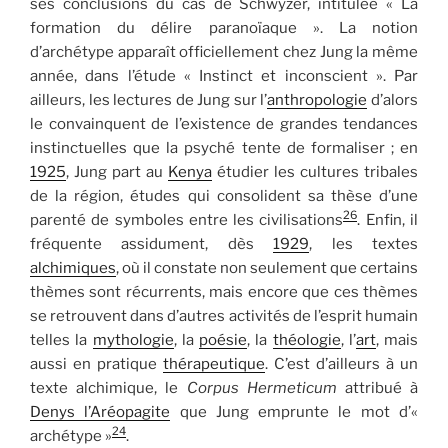
ses conclusions du cas de Schwyzer, intitulée « La
formation du délire paranoïaque ». La notion
d’archétype apparaît officiellement chez Jung la même
année, dans l’étude « Instinct et inconscient ». Par
ailleurs, les lectures de Jung sur l’
anthropologie
d’alors
le convainquent de l’existence de grandes tendances
instinctuelles que la psyché tente de formaliser ; en
1925
, Jung part au
Kenya
étudier les cultures tribales
de la région, études qui consolident sa thèse d’une
26
parenté de symboles entre les civilisations
. Enfin, il
fréquente assidument, dès
1929
, les textes
alchimiques
, où il constate non seulement que certains
thèmes sont récurrents, mais encore que ces thèmes
se retrouvent dans d’autres activités de l’esprit humain
telles la
mythologie
, la
poésie
, la
théologie
, l’
art
, mais
aussi en pratique
thérapeutique
. C’est d’ailleurs à un
texte alchimique, le
Corpus Hermeticum
attribué à
Denys l’Aréopagite
que Jung emprunte le mot d’«
24
archétype »
.