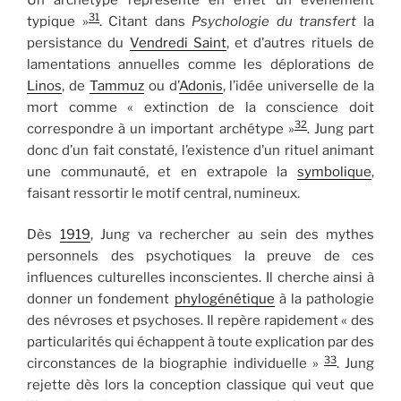
31
typique »
. Citant dans
Psychologie du transfert
la
persistance du
Vendredi Saint
, et d’autres rituels de
lamentations annuelles comme les déplorations de
Linos
, de
Tammuz
ou d’
Adonis
, l’idée universelle de la
mort comme « extinction de la conscience doit
32
correspondre à un important archétype »
. Jung part
donc d’un fait constaté, l’existence d’un rituel animant
une communauté, et en extrapole la
symbolique
,
faisant ressortir le motif central, numineux.
Dès
1919
, Jung va rechercher au sein des mythes
personnels des psychotiques la preuve de ces
influences culturelles inconscientes. Il cherche ainsi à
donner un fondement
phylogénétique
à la pathologie
des névroses et psychoses. Il repère rapidement « des
particularités qui échappent à toute explication par des
33
circonstances de la biographie individuelle »
. Jung
rejette dès lors la conception classique qui veut que