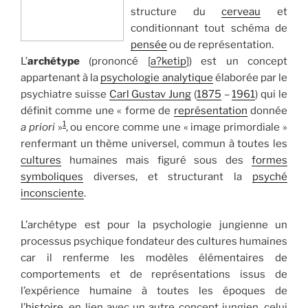
structure du
cerveau
et
conditionnant tout schéma de
pensée
ou de représentation.
L’
archétype
(prononcé [
a?ketip
]) est un concept
appartenant à la
psychologie analytique
élaborée par le
psychiatre suisse
Carl Gustav Jung
(
1875
–
1961
) qui le
définit comme une « forme de
représentation
donnée
1
a priori
»
, ou encore comme une « image primordiale »
renfermant un thème universel, commun à toutes les
cultures
humaines mais figuré sous des
formes
symboliques
diverses, et structurant la
psyché
inconsciente
.
L’archétype est pour la psychologie jungienne un
processus psychique fondateur des cultures humaines
car il renferme les modèles élémentaires de
comportements et de représentations issus de
l’expérience humaine à toutes les époques de
l’
histoire
, en lien avec un autre concept jungien, celui