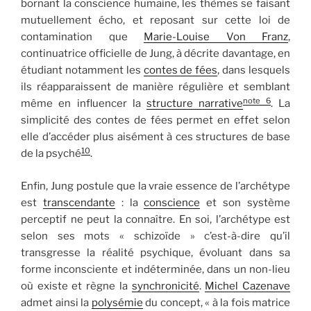
bornant la conscience humaine, les thèmes se faisant
mutuellement écho, et reposant sur cette loi de
contamination que
Marie-Louise Von Franz
,
continuatrice officielle de Jung, à décrite davantage, en
étudiant notamment les
contes de fées
, dans lesquels
ils réapparaissent de manière régulière et semblant
note 6
même en influencer la
structure narrative
. La
simplicité des contes de fées permet en effet selon
elle d’accéder plus aisément à ces structures de base
10
de la psyché
.
Enfin, Jung postule que la vraie essence de l’archétype
est
transcendante
: la
conscience
et son système
perceptif ne peut la connaître. En soi, l’archétype est
selon ses mots « schizoïde » c’est-à-dire qu’il
transgresse la réalité psychique, évoluant dans sa
forme inconsciente et indéterminée, dans un non-lieu
où existe et règne la
synchronicité
.
Michel Cazenave
admet ainsi la
polysémie
du concept, « à la fois matrice