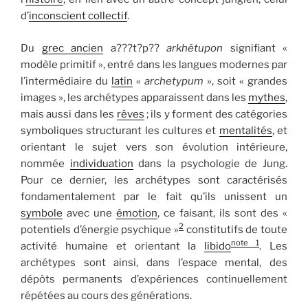
d’
inconscient collectif
.
Du
grec ancien
a???t?p??
arkhêtupon
signifiant «
modèle primitif », entré dans les langues modernes par
l’intermédiaire du
latin
«
archetypum
», soit « grandes
images », les archétypes apparaissent dans les
mythes
,
mais aussi dans les
rêves
; ils y forment des catégories
symboliques structurant les cultures et
mentalités
, et
orientant le sujet vers son évolution intérieure,
nommée
individuation
dans la psychologie de Jung.
Pour ce dernier, les archétypes sont caractérisés
fondamentalement par le fait qu’ils unissent un
symbole
avec une
émotion
, ce faisant, ils sont des «
2
potentiels d’énergie psychique »
constitutifs de toute
note 1
activité humaine et orientant la
libido
. Les
archétypes sont ainsi, dans l’espace mental, des
dépôts permanents d’expériences continuellement
répétées au cours des générations.