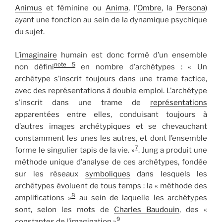
Animus
et féminine ou
Anima
, l’
Ombre
, la
Persona
)
ayant une fonction au sein de la dynamique psychique
du sujet.
L’
imaginaire
humain est donc formé d’un ensemble
note 5
non défini
en nombre d’archétypes : « Un
archétype s’inscrit toujours dans une trame factice,
avec des représentations à double emploi. L’archétype
s’inscrit dans une trame de
représentations
apparentées entre elles, conduisant toujours à
d’autres images archétypiques et se chevauchant
constamment les unes les autres, et dont l’ensemble
7
forme le singulier tapis de la vie. »
. Jung a produit une
méthode unique d’analyse de ces archétypes, fondée
sur les réseaux
symboliques
dans lesquels les
archétypes évoluent de tous temps : la « méthode des
8
amplifications »
au sein de laquelle les archétypes
sont, selon les mots de
Charles Baudouin
, des «
9
constantes de l’imagination »
.