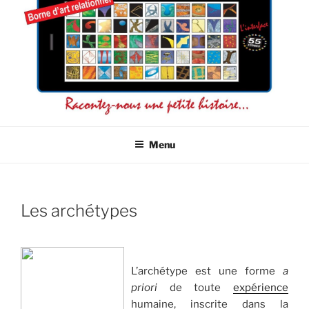
L'INTERFACE 55 ICÔNES
La connaissance de soi par l'image
Menu
Les archétypes
L’archétype est une forme
a
priori
de toute
expérience
humaine, inscrite dans la