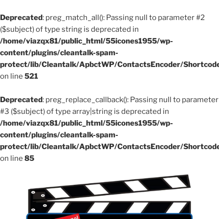
Deprecated
: preg_match_all(): Passing null to parameter #2
($subject) of type string is deprecated in
/home/viazqx81/public_html/55icones1955/wp-
content/plugins/cleantalk-spam-
protect/lib/Cleantalk/ApbctWP/ContactsEncoder/Shortco
on line
521
Deprecated
: preg_replace_callback(): Passing null to parameter
#3 ($subject) of type array|string is deprecated in
/home/viazqx81/public_html/55icones1955/wp-
content/plugins/cleantalk-spam-
protect/lib/Cleantalk/ApbctWP/ContactsEncoder/Shortco
on line
85
Aller
au
contenu
principal