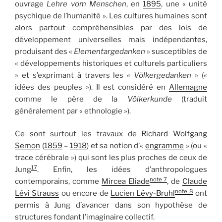
ouvrage
Lehre vom Menschen
, en
1895
, une « unité
psychique de l’humanité ». Les cultures humaines sont
alors partout compréhensibles par des lois de
développement universelles mais indépendantes,
produisant des «
Elementargedanken
» susceptibles de
« développements historiques et culturels particuliers
» et s’exprimant à travers les «
Völkergedanken
» («
idées des peuples »). Il est considéré en
Allemagne
comme le père de la
Völkerkunde
(traduit
généralement par « ethnologie »).
Ce sont surtout les travaux de
Richard Wolfgang
Semon
(
1859
–
1918
) et sa notion d’«
engramme
» (ou «
trace cérébrale ») qui sont les plus proches de ceux de
17
Jung
. Enfin, les idées d’anthropologues
note 7
contemporains, comme
Mircea Eliade
, de
Claude
note 8
Lévi Strauss
ou encore de
Lucien Lévy-Bruhl
ont
permis à Jung d’avancer dans son hypothèse de
structures fondant l’imaginaire collectif.