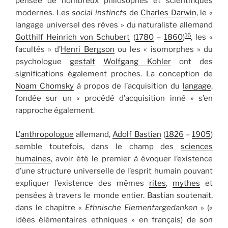
pensée de nombreux philosophes et scientifiques
modernes. Les
social instincts
de
Charles Darwin
, le «
langage universel des rêves » du naturaliste allemand
16
Gotthilf Heinrich von Schubert
(
1780
–
1860
)
, les «
facultés » d’
Henri Bergson
ou les « isomorphes » du
psychologue
gestalt
Wolfgang Kohler
ont des
significations également proches. La conception de
Noam Chomsky
à propos de l’acquisition du
langage
,
fondée sur un « procédé d’acquisition inné » s’en
rapproche également.
L’
anthropologue
allemand,
Adolf Bastian
(
1826
–
1905
)
semble toutefois, dans le champ des
sciences
humaines
, avoir été le premier à évoquer l’existence
d’une structure universelle de l’esprit humain pouvant
expliquer l’existence des mêmes
rites
,
mythes
et
pensées à travers le monde entier. Bastian soutenait,
dans le chapitre «
Ethnische Elementargedanken
» («
idées élémentaires ethniques » en français) de son