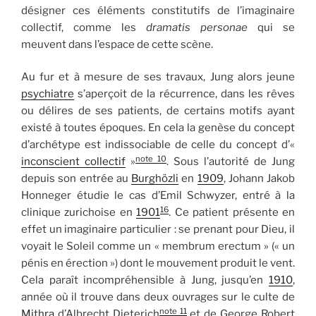
désigner ces éléments constitutifs de l’imaginaire
collectif, comme les
dramatis personae
qui se
meuvent dans l’espace de cette scène.
Au fur et à mesure de ses travaux, Jung alors jeune
psychiatre
s’aperçoit de la récurrence, dans les rêves
ou délires de ses patients, de certains motifs ayant
existé à toutes époques. En cela la genèse du concept
d’archétype est indissociable de celle du concept d’«
note 10
inconscient collectif
»
. Sous l’autorité de Jung
depuis son entrée au
Burghözli
en
1909
, Johann Jakob
Honneger étudie le cas d’Emil Schwyzer, entré à la
16
clinique zurichoise en
1901
. Ce patient présente en
effet un imaginaire particulier : se prenant pour Dieu, il
voyait le Soleil comme un « membrum erectum » (« un
pénis en érection ») dont le mouvement produit le vent.
Cela paraît incompréhensible à Jung, jusqu’en
1910
,
année où il trouve dans deux ouvrages sur le culte de
note 11
Mithra
d’Albrecht Dieterich
et de George Robert