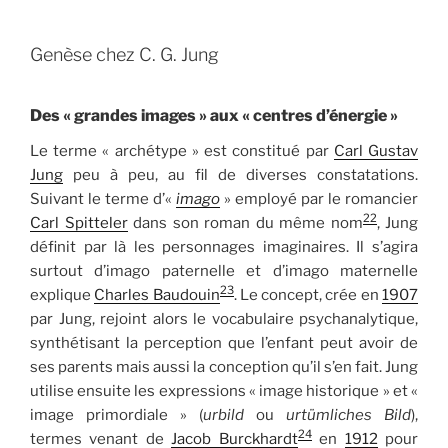
Genèse chez C. G. Jung
Des « grandes images » aux « centres d’énergie »
Le terme « archétype » est constitué par
Carl Gustav
Jung
peu à peu, au fil de diverses constatations.
Suivant le terme d’«
imago
» employé par le romancier
22
Carl Spitteler
dans son roman du même nom
, Jung
définit par là les personnages imaginaires. Il s’agira
surtout d’imago paternelle et d’imago maternelle
23
explique
Charles Baudouin
. Le concept, crée en
1907
par Jung, rejoint alors le vocabulaire psychanalytique,
synthétisant la perception que l’enfant peut avoir de
ses parents mais aussi la conception qu’il s’en fait. Jung
utilise ensuite les expressions « image historique » et «
image primordiale » (
urbild
ou
urtümliches Bild
),
24
termes venant de
Jacob Burckhardt
en
1912
pour