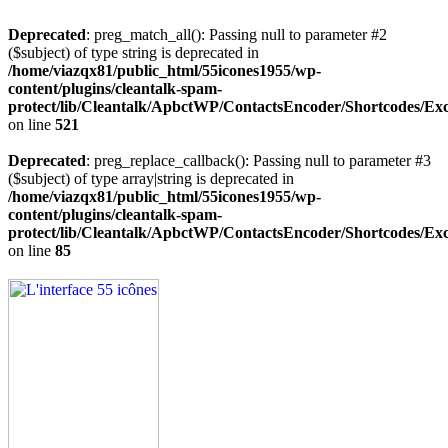
Deprecated
: preg_match_all(): Passing null to parameter #2
($subject) of type string is deprecated in
/home/viazqx81/public_html/55icones1955/wp-
content/plugins/cleantalk-spam-
protect/lib/Cleantalk/ApbctWP/ContactsEncoder/Shortcodes/
on line
521
Deprecated
: preg_replace_callback(): Passing null to parameter #3
($subject) of type array|string is deprecated in
/home/viazqx81/public_html/55icones1955/wp-
content/plugins/cleantalk-spam-
protect/lib/Cleantalk/ApbctWP/ContactsEncoder/Shortcodes/
on line
85
Aller
au
contenu
principal