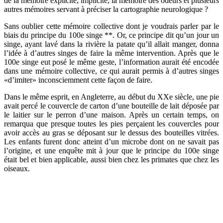
de la mémoire explicite, implicite, la mémoire des odeurs et plusieurs
autres mémoires servant à préciser la cartographie neurologique ?
Sans oublier cette mémoire collective dont je voudrais parler par le
biais du principe du 100e singe **. Or, ce principe dit qu’un jour un
singe, ayant lavé dans la rivière la patate qu’il allait manger, donna
l’idée à d’autres singes de faire la même intervention. Après que le
100e singe eut posé le même geste, l’information aurait été encodée
dans une mémoire collective, ce qui aurait permis à d’autres singes
«d’imiter» inconsciemment cette façon de faire.
Dans le même esprit, en Angleterre, au début du XXe siècle, une pie
avait percé le couvercle de carton d’une bouteille de lait déposée par
le laitier sur le perron d’une maison. Après un certain temps, on
remarqua que presque toutes les pies perçaient les couvercles pour
avoir accès au gras se déposant sur le dessus des bouteilles vitrées.
Les enfants furent donc atteint d’un microbe dont on ne savait pas
l’origine, et une enquête mit à jour que le principe du 100e singe
était bel et bien applicable, aussi bien chez les primates que chez les
oiseaux.
Bref, si l’on peut parler de l’existence d’une mémoire collective chez
certains animaux, existe-t-il une mémoire collective chez l’humain ?
Assurément, car le développement exponentiel de nos sociétés sur
plusieurs points du globe, et ce presque simultanément, fait naître
des idées presque similaires, voire bizarrement…identiques.