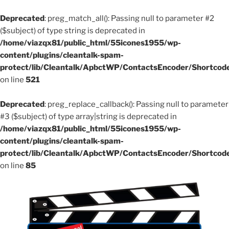
Deprecated
: preg_match_all(): Passing null to parameter #2
($subject) of type string is deprecated in
/home/viazqx81/public_html/55icones1955/wp-
content/plugins/cleantalk-spam-
protect/lib/Cleantalk/ApbctWP/ContactsEncoder/Shortco
on line
521
Deprecated
: preg_replace_callback(): Passing null to parameter
#3 ($subject) of type array|string is deprecated in
/home/viazqx81/public_html/55icones1955/wp-
content/plugins/cleantalk-spam-
protect/lib/Cleantalk/ApbctWP/ContactsEncoder/Shortco
on line
85
Aller
au
contenu
principal