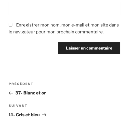
Enregistrer mon nom, mon e-mail et mon site dans
le navigateur pour mon prochain commentaire.
Navigation
Article
PRÉCÉDENT
de
précédent
37- Blanc et or
l’article
Article
SUIVANT
suivant
11- Gris et bleu