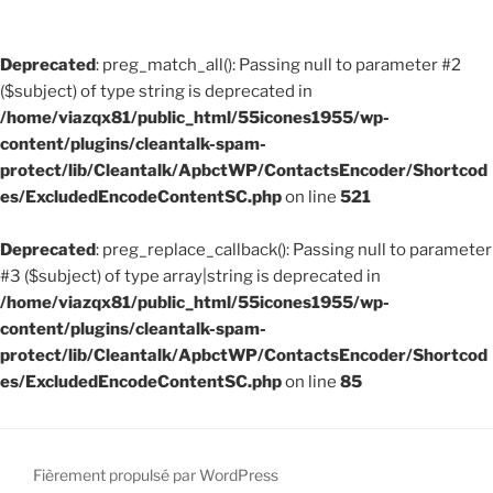
Deprecated
: preg_match_all(): Passing null to parameter #2
($subject) of type string is deprecated in
/home/viazqx81/public_html/55icones1955/wp-
content/plugins/cleantalk-spam-
protect/lib/Cleantalk/ApbctWP/ContactsEncoder/Shortcod
es/ExcludedEncodeContentSC.php
on line
521
Deprecated
: preg_replace_callback(): Passing null to parameter
#3 ($subject) of type array|string is deprecated in
/home/viazqx81/public_html/55icones1955/wp-
content/plugins/cleantalk-spam-
protect/lib/Cleantalk/ApbctWP/ContactsEncoder/Shortcod
es/ExcludedEncodeContentSC.php
on line
85
Fièrement propulsé par WordPress