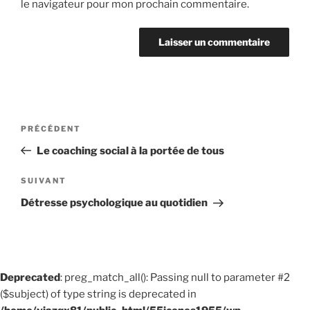
le navigateur pour mon prochain commentaire.
Navigation
Article
PRÉCÉDENT
de
précédent
Le coaching social à la portée de tous
l’article
Article
SUIVANT
suivant
Détresse psychologique au quotidien
Deprecated
: preg_match_all(): Passing null to parameter #2
($subject) of type string is deprecated in