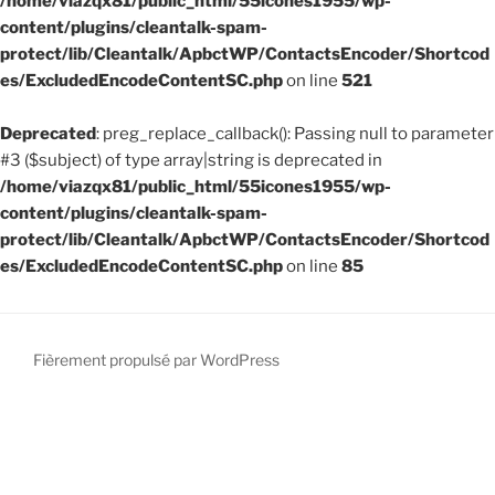
/home/viazqx81/public_html/55icones1955/wp-
content/plugins/cleantalk-spam-
protect/lib/Cleantalk/ApbctWP/ContactsEncoder/Shortcod
es/ExcludedEncodeContentSC.php
on line
521
Deprecated
: preg_replace_callback(): Passing null to parameter
#3 ($subject) of type array|string is deprecated in
/home/viazqx81/public_html/55icones1955/wp-
content/plugins/cleantalk-spam-
protect/lib/Cleantalk/ApbctWP/ContactsEncoder/Shortcod
es/ExcludedEncodeContentSC.php
on line
85
Fièrement propulsé par WordPress