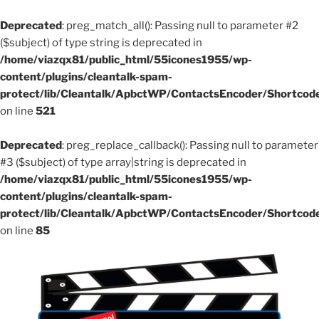
Deprecated
: preg_match_all(): Passing null to parameter #2
($subject) of type string is deprecated in
/home/viazqx81/public_html/55icones1955/wp-
content/plugins/cleantalk-spam-
protect/lib/Cleantalk/ApbctWP/ContactsEncoder/Shortco
on line
521
Deprecated
: preg_replace_callback(): Passing null to parameter
#3 ($subject) of type array|string is deprecated in
/home/viazqx81/public_html/55icones1955/wp-
content/plugins/cleantalk-spam-
protect/lib/Cleantalk/ApbctWP/ContactsEncoder/Shortco
on line
85
Aller
au
contenu
principal