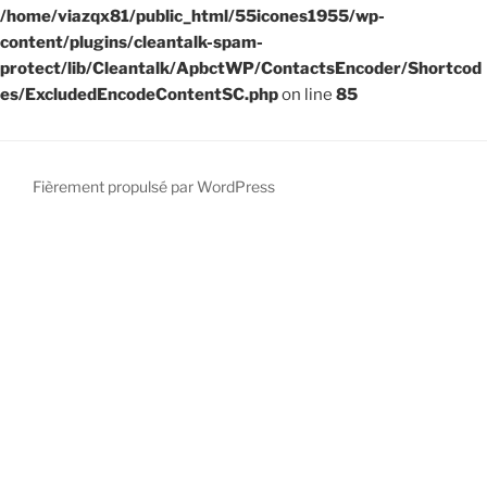
/home/viazqx81/public_html/55icones1955/wp-
content/plugins/cleantalk-spam-
protect/lib/Cleantalk/ApbctWP/ContactsEncoder/Shortcod
es/ExcludedEncodeContentSC.php
on line
85
Fièrement propulsé par WordPress