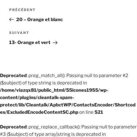
Navigation
Article
PRÉCÉDENT
de
précédent
20 – Orange et blanc
l’article
Article
SUIVANT
suivant
13- Orange et vert
Deprecated
: preg_match_all(): Passing null to parameter #2
($subject) of type string is deprecated in
/home/viazqx81/public_html/55icones1955/wp-
content/plugins/cleantalk-spam-
protect/lib/Cleantalk/ApbctWP/ContactsEncoder/Shortcod
es/ExcludedEncodeContentSC.php
on line
521
Deprecated
: preg_replace_callback(): Passing null to parameter
#3 ($subject) of type array|string is deprecated in