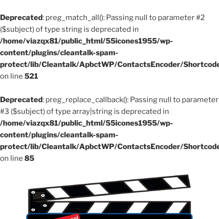
Deprecated
: preg_match_all(): Passing null to parameter #2
($subject) of type string is deprecated in
/home/viazqx81/public_html/55icones1955/wp-
content/plugins/cleantalk-spam-
protect/lib/Cleantalk/ApbctWP/ContactsEncoder/Shortco
on line
521
Deprecated
: preg_replace_callback(): Passing null to parameter
#3 ($subject) of type array|string is deprecated in
/home/viazqx81/public_html/55icones1955/wp-
content/plugins/cleantalk-spam-
protect/lib/Cleantalk/ApbctWP/ContactsEncoder/Shortco
on line
85
Aller
au
contenu
principal