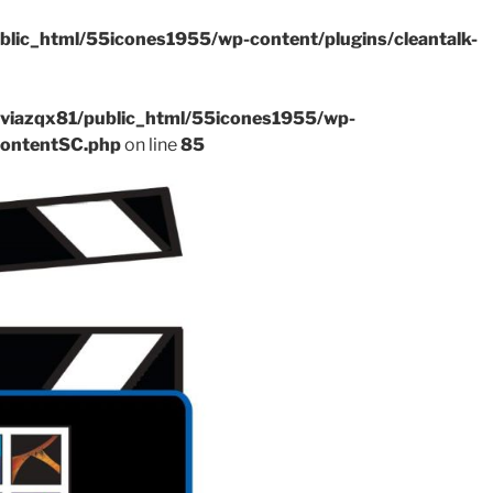
blic_html/55icones1955/wp-content/plugins/cleantalk-
viazqx81/public_html/55icones1955/wp-
ContentSC.php
on line
85