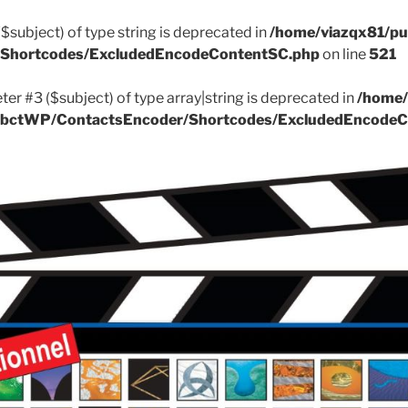
($subject) of type string is deprecated in
/home/viazqx81/pu
r/Shortcodes/ExcludedEncodeContentSC.php
on line
521
ter #3 ($subject) of type array|string is deprecated in
/home/
k/ApbctWP/ContactsEncoder/Shortcodes/ExcludedEncode