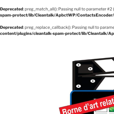
Deprecated
: preg_match_all(): Passing null to parameter #2 
spam-protect/lib/Cleantalk/ApbctWP/ContactsEncode
Deprecated
: preg_replace_callback(): Passing null to parame
content/plugins/cleantalk-spam-protect/lib/Cleantal
Aller
au
contenu
principal