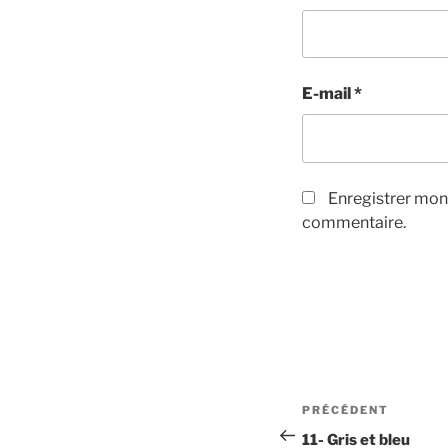
E-mail
*
Enregistrer mon
commentaire.
Navigation
Article
PRÉCÉDENT
de
précédent
11- Gris et bleu