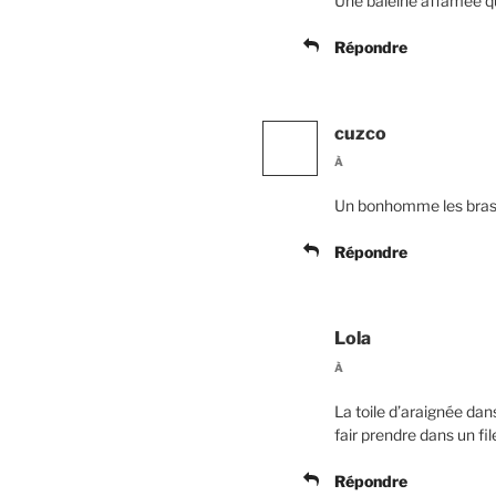
Une baleine affamée q
Répondre
cuzco
À
Un bonhomme les bras o
Répondre
Lola
À
La toile d’araignée da
fair prendre dans un fil
Répondre