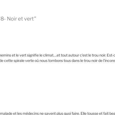
8- Noir et vert”
hemins et le vert signifie le climat….et tout autour c’est le trou noir. Es
r de cette spirale verte où nous tombons tous dans le trou noir de l’inco
ès malade et les médecins ne savent plus quoi faire. Elle tousse et fait b