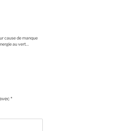
our cause de manque
’énergie au vert…
 avec
*