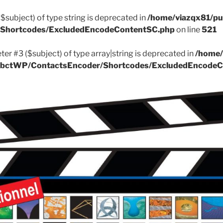
($subject) of type string is deprecated in
/home/viazqx81/pu
r/Shortcodes/ExcludedEncodeContentSC.php
on line
521
ter #3 ($subject) of type array|string is deprecated in
/home/
k/ApbctWP/ContactsEncoder/Shortcodes/ExcludedEncode