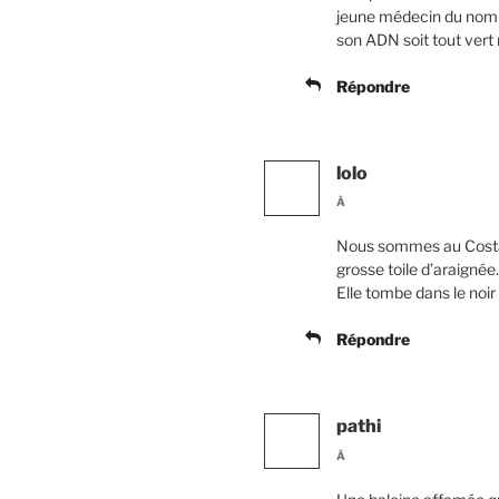
jeune médecin du nom de
son ADN soit tout vert 
Répondre
lolo
À
Nous sommes au Costa R
grosse toile d’araign
Elle tombe dans le noir 
Répondre
pathi
À