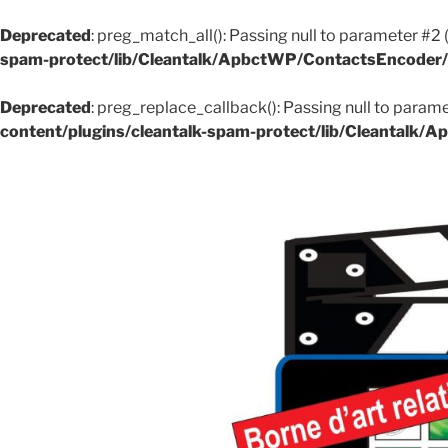
Deprecated
: preg_match_all(): Passing null to parameter #2 
spam-protect/lib/Cleantalk/ApbctWP/ContactsEncode
Deprecated
: preg_replace_callback(): Passing null to parame
content/plugins/cleantalk-spam-protect/lib/Cleantal
Aller
au
contenu
principal