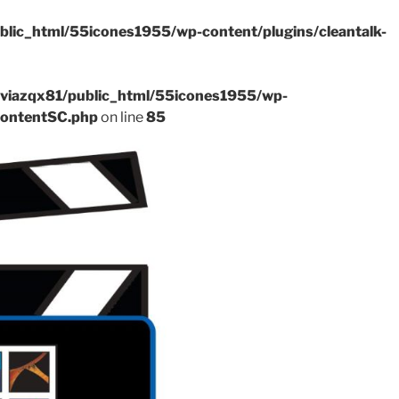
blic_html/55icones1955/wp-content/plugins/cleantalk-
viazqx81/public_html/55icones1955/wp-
ContentSC.php
on line
85