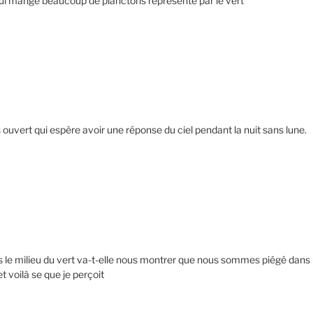
ui mange beaucoup de planctons représenté par le vert
uvert qui espère avoir une réponse du ciel pendant la nuit sans lune.
ns le milieu du vert va-t-elle nous montrer que nous sommes piégé dans 
et voilà se que je perçoit