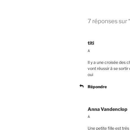
7 réponses sur “
titi
À
Il y a une croisée des c
vont réussir à se sorti
oui
Répondre
Anna Vandenclop
À
Une petite fille est tr