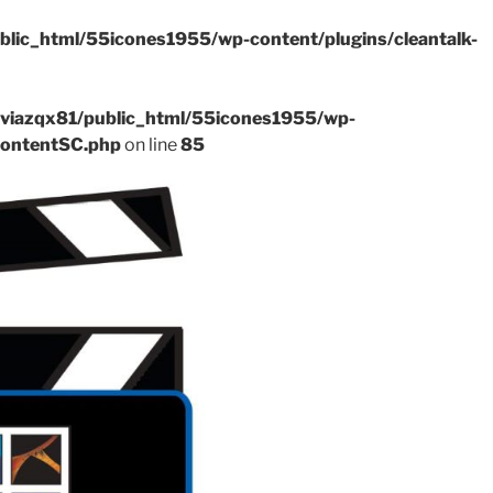
blic_html/55icones1955/wp-content/plugins/cleantalk-
viazqx81/public_html/55icones1955/wp-
ContentSC.php
on line
85