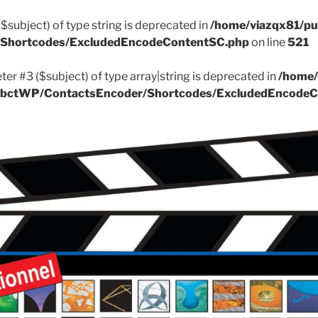
($subject) of type string is deprecated in
/home/viazqx81/pu
r/Shortcodes/ExcludedEncodeContentSC.php
on line
521
ter #3 ($subject) of type array|string is deprecated in
/home/
k/ApbctWP/ContactsEncoder/Shortcodes/ExcludedEncode