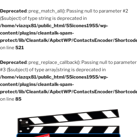
Deprecated
: preg_match_all(): Passing null to parameter #2
($subject) of type string is deprecated in
/home/viazqx81/public_html/55icones1955/wp-
content/plugins/cleantalk-spam-
protect/lib/Cleantalk/ApbctWP/ContactsEncoder/Shortco
on line
521
Deprecated
: preg_replace_callback(): Passing null to parameter
#3 ($subject) of type array|string is deprecated in
/home/viazqx81/public_html/55icones1955/wp-
content/plugins/cleantalk-spam-
protect/lib/Cleantalk/ApbctWP/ContactsEncoder/Shortco
on line
85
Aller
au
contenu
principal