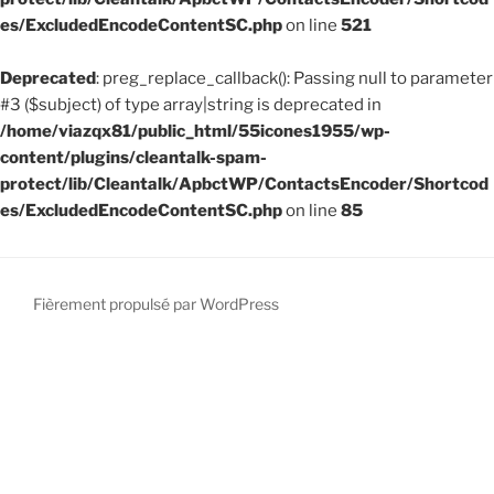
es/ExcludedEncodeContentSC.php
on line
521
Deprecated
: preg_replace_callback(): Passing null to parameter
#3 ($subject) of type array|string is deprecated in
/home/viazqx81/public_html/55icones1955/wp-
content/plugins/cleantalk-spam-
protect/lib/Cleantalk/ApbctWP/ContactsEncoder/Shortcod
es/ExcludedEncodeContentSC.php
on line
85
Fièrement propulsé par WordPress