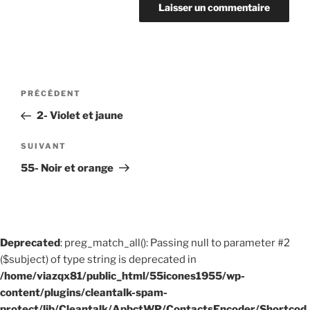
Navigation
Article
PRÉCÉDENT
de
précédent
2- Violet et jaune
l’article
Article
SUIVANT
suivant
55- Noir et orange
Deprecated
: preg_match_all(): Passing null to parameter #2
($subject) of type string is deprecated in
/home/viazqx81/public_html/55icones1955/wp-
content/plugins/cleantalk-spam-
protect/lib/Cleantalk/ApbctWP/ContactsEncoder/Shortcod