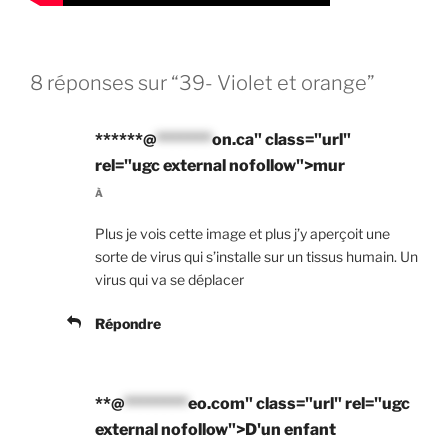
8 réponses sur “39- Violet et orange”
******@
*******
on.ca" class="url"
rel="ugc external nofollow">mur
À
Plus je vois cette image et plus j’y aperçoit une
sorte de virus qui s’installe sur un tissus humain. Un
virus qui va se déplacer
Répondre
**@
********
eo.com" class="url" rel="ugc
external nofollow">D'un enfant