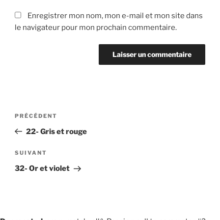
Enregistrer mon nom, mon e-mail et mon site dans
le navigateur pour mon prochain commentaire.
Navigation
Article
PRÉCÉDENT
de
précédent
22- Gris et rouge
l’article
Article
SUIVANT
suivant
32- Or et violet