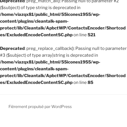
Deprecated
: preg_match_all(): Passing null to parameter #2
($subject) of type string is deprecated in
/home/viazqx81/public_html/55icones1955/wp-
content/plugins/cleantalk-spam-
protect/lib/Cleantalk/ApbctWP/ContactsEncoder/Shortcod
es/ExcludedEncodeContentSC.php
on line
521
Deprecated
: preg_replace_callback(): Passing null to parameter
#3 ($subject) of type array|string is deprecated in
/home/viazqx81/public_html/55icones1955/wp-
content/plugins/cleantalk-spam-
protect/lib/Cleantalk/ApbctWP/ContactsEncoder/Shortcod
es/ExcludedEncodeContentSC.php
on line
85
Fièrement propulsé par WordPress