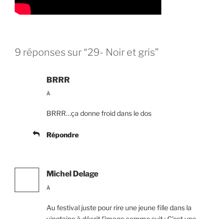
9 réponses sur “29- Noir et gris”
BRRR
À
BRRR…ça donne froid dans le dos
Répondre
Michel Delage
À
Au festival juste pour rire une jeune fille dans la
vingtaine à décrit l’image comme suit : C’est une