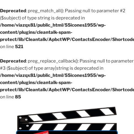
Deprecated
: preg_match_all(): Passing null to parameter #2
($subject) of type string is deprecated in
/home/viazqx81/public_html/55icones1955/wp-
content/plugins/cleantalk-spam-
protect/lib/Cleantalk/ApbctWP/ContactsEncoder/Shortco
on line
521
Deprecated
: preg_replace_callback(): Passing null to parameter
#3 ($subject) of type array|string is deprecated in
/home/viazqx81/public_html/55icones1955/wp-
content/plugins/cleantalk-spam-
protect/lib/Cleantalk/ApbctWP/ContactsEncoder/Shortco
on line
85
Aller
au
contenu
principal