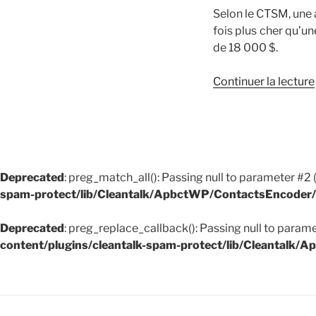
Selon le CTSM, une
fois plus cher qu’un
de 18 000 $.
Continuer la lecture
Deprecated
: preg_match_all(): Passing null to parameter #2 
spam-protect/lib/Cleantalk/ApbctWP/ContactsEncode
Deprecated
: preg_replace_callback(): Passing null to parame
content/plugins/cleantalk-spam-protect/lib/Cleantal