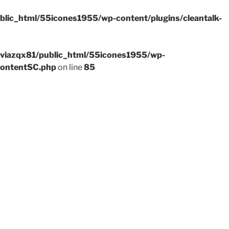
blic_html/55icones1955/wp-content/plugins/cleantalk-
viazqx81/public_html/55icones1955/wp-
ContentSC.php
on line
85