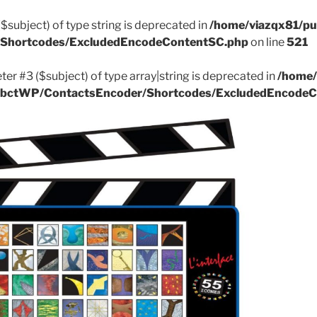
($subject) of type string is deprecated in
/home/viazqx81/pu
r/Shortcodes/ExcludedEncodeContentSC.php
on line
521
ter #3 ($subject) of type array|string is deprecated in
/home/
k/ApbctWP/ContactsEncoder/Shortcodes/ExcludedEncode