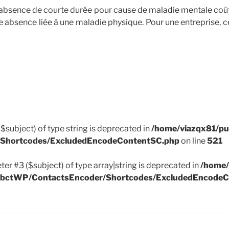
 absence de courte durée pour cause de maladie mentale co
e absence liée à une maladie physique. Pour une entreprise, c
de
« Statistiques
sur
les
maladies
mentales »
($subject) of type string is deprecated in
/home/viazqx81/pu
r/Shortcodes/ExcludedEncodeContentSC.php
on line
521
ter #3 ($subject) of type array|string is deprecated in
/home/
k/ApbctWP/ContactsEncoder/Shortcodes/ExcludedEncode