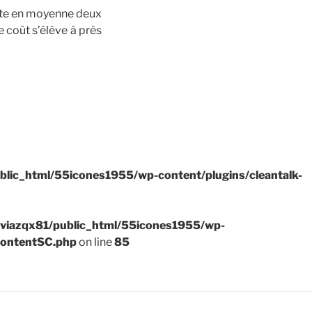
ûte en moyenne deux
e coût s’élève à près
blic_html/55icones1955/wp-content/plugins/cleantalk-
viazqx81/public_html/55icones1955/wp-
ContentSC.php
on line
85