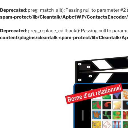
Deprecated
: preg_match_all(): Passing null to parameter #2 
spam-protect/lib/Cleantalk/ApbctWP/ContactsEncode
Deprecated
: preg_replace_callback(): Passing null to parame
content/plugins/cleantalk-spam-protect/lib/Cleantal
Aller
au
contenu
principal