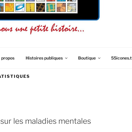
CE 55 ICÔNES
mage
 propos
Histoires publiques
Boutique
55icones.t
ATISTIQUES
 sur les maladies mentales