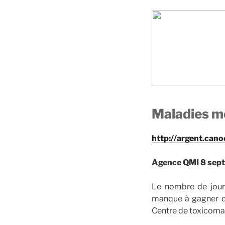
Maladies me
http://argent.can
Agence QMI 8 sep
Le nombre de jour
manque à gagner de
Centre de toxicoman