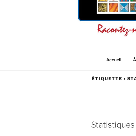
L'INTERFA
La connaissance de soi par l'i
Accueil
À
ÉTIQUETTE :
ST
Statistiques