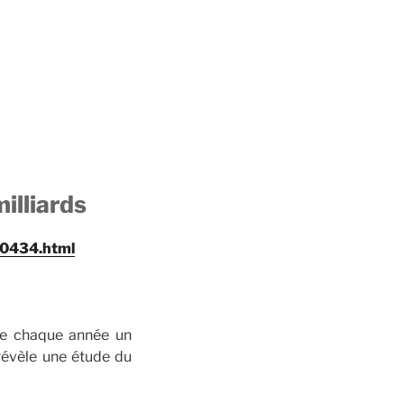
illiards
80434.html
re chaque année un
révèle une étude du