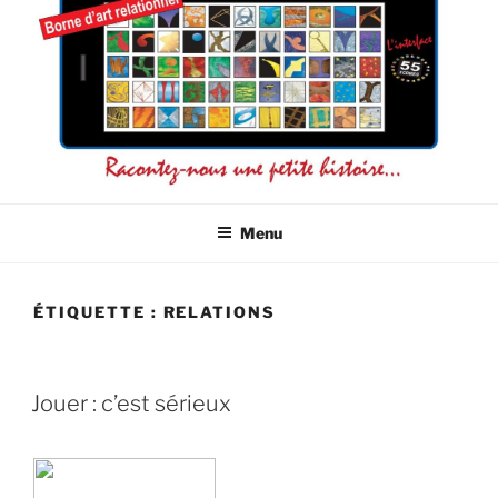
L'INTERFACE 55 ICÔNES
La connaissance de soi par l'image
Menu
ÉTIQUETTE :
RELATIONS
Jouer : c’est sérieux