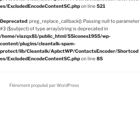
es/ExcludedEncodeContentSC.php
on line
521
Deprecated
: preg_replace_callback(): Passing null to parameter
#3 ($subject) of type array|string is deprecated in
/home/viazqx81/public_html/55icones1955/wp-
content/plugins/cleantalk-spam-
protect/lib/Cleantalk/ApbctWP/ContactsEncoder/Shortcod
es/ExcludedEncodeContentSC.php
on line
85
Fièrement propulsé par WordPress