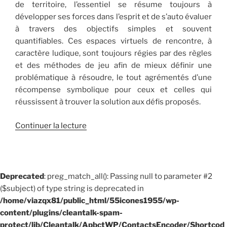
de territoire, l’essentiel se résume toujours à
développer ses forces dans l’esprit et de s’auto évaluer
à travers des objectifs simples et souvent
quantifiables. Ces espaces virtuels de rencontre, à
caractère ludique, sont toujours régies par des règles
et des méthodes de jeu afin de mieux définir une
problématique à résoudre, le tout agrémentés d’une
récompense symbolique pour ceux et celles qui
réussissent à trouver la solution aux défis proposés.
de
Continuer la lecture
« Jouer
:
c’est
sérieux »
Deprecated
: preg_match_all(): Passing null to parameter #2
($subject) of type string is deprecated in
/home/viazqx81/public_html/55icones1955/wp-
content/plugins/cleantalk-spam-
protect/lib/Cleantalk/ApbctWP/ContactsEncoder/Shortcod