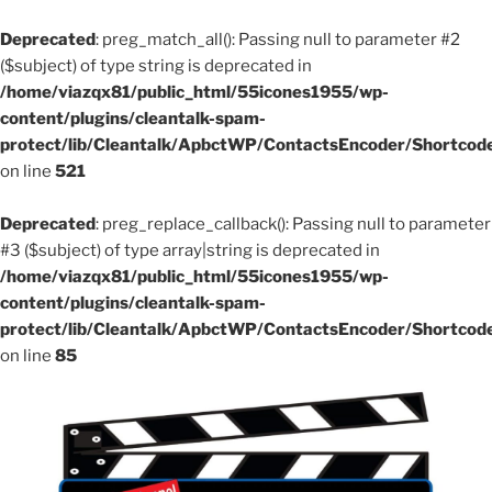
Deprecated
: preg_match_all(): Passing null to parameter #2
($subject) of type string is deprecated in
/home/viazqx81/public_html/55icones1955/wp-
content/plugins/cleantalk-spam-
protect/lib/Cleantalk/ApbctWP/ContactsEncoder/Shortco
on line
521
Deprecated
: preg_replace_callback(): Passing null to parameter
#3 ($subject) of type array|string is deprecated in
/home/viazqx81/public_html/55icones1955/wp-
content/plugins/cleantalk-spam-
protect/lib/Cleantalk/ApbctWP/ContactsEncoder/Shortco
on line
85
Aller
au
contenu
principal