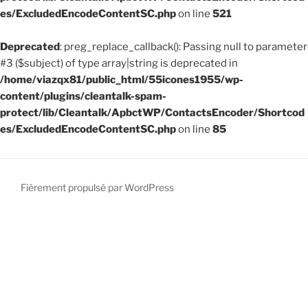
es/ExcludedEncodeContentSC.php
on line
521
Deprecated
: preg_replace_callback(): Passing null to parameter
#3 ($subject) of type array|string is deprecated in
/home/viazqx81/public_html/55icones1955/wp-
content/plugins/cleantalk-spam-
protect/lib/Cleantalk/ApbctWP/ContactsEncoder/Shortcod
es/ExcludedEncodeContentSC.php
on line
85
Fièrement propulsé par WordPress