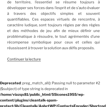
de territoire, l’essentiel se résume toujours à
développer ses forces dans l’esprit et de s’auto évaluer
à travers des objectifs simples et souvent
quantifiables. Ces espaces virtuels de rencontre, à
caractère ludique, sont toujours régies par des règles
et des méthodes de jeu afin de mieux définir une
problématique à résoudre, le tout agrémentés d’une
récompense symbolique pour ceux et celles qui
réussissent à trouver la solution aux défis proposés.
de
Continuer la lecture
« Jouer
:
c’est
sérieux »
Deprecated
: preg_match_all(): Passing null to parameter #2
($subject) of type string is deprecated in
/home/viazqx81/public_html/55icones1955/wp-
content/plugins/cleantalk-spam-
protect/lib/Cleantalk/ApbctWP/ContactsEncoder/Shortcod