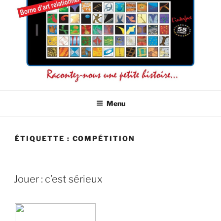
L'INTERFACE 55 ICÔNES
La connaissance de soi par l'image
Menu
ÉTIQUETTE :
COMPÉTITION
Jouer : c’est sérieux