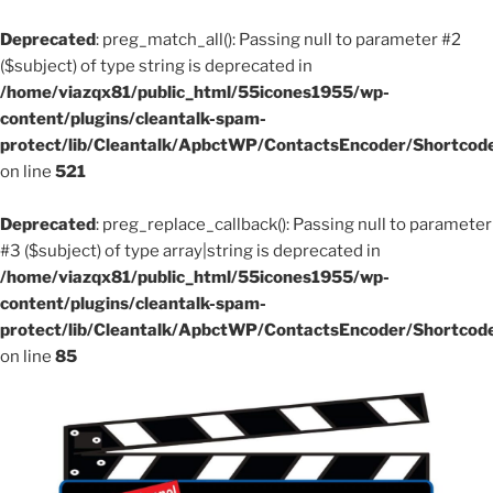
Deprecated
: preg_match_all(): Passing null to parameter #2
($subject) of type string is deprecated in
/home/viazqx81/public_html/55icones1955/wp-
content/plugins/cleantalk-spam-
protect/lib/Cleantalk/ApbctWP/ContactsEncoder/Shortco
on line
521
Deprecated
: preg_replace_callback(): Passing null to parameter
#3 ($subject) of type array|string is deprecated in
/home/viazqx81/public_html/55icones1955/wp-
content/plugins/cleantalk-spam-
protect/lib/Cleantalk/ApbctWP/ContactsEncoder/Shortco
on line
85
Aller
au
contenu
principal